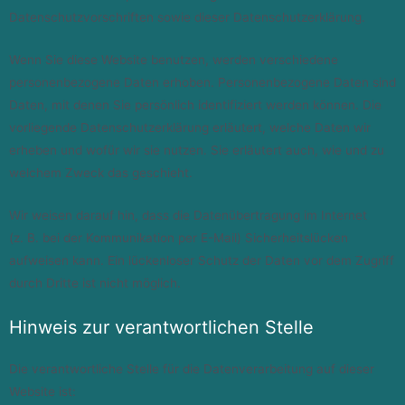
Datenschutzvorschriften sowie dieser Datenschutzerklärung.
Wenn Sie diese Website benutzen, werden verschiedene
personenbezogene Daten erhoben. Personenbezogene Daten sind
Daten, mit denen Sie persönlich identifiziert werden können. Die
vorliegende Datenschutzerklärung erläutert, welche Daten wir
erheben und wofür wir sie nutzen. Sie erläutert auch, wie und zu
welchem Zweck das geschieht.
Wir weisen darauf hin, dass die Datenübertragung im Internet
(z. B. bei der Kommunikation per E-Mail) Sicherheitslücken
aufweisen kann. Ein lückenloser Schutz der Daten vor dem Zugriff
durch Dritte ist nicht möglich.
Hinweis zur verantwortlichen Stelle
Die verantwortliche Stelle für die Datenverarbeitung auf dieser
Website ist: