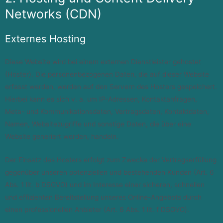
Networks (CDN)
Externes Hosting
Diese Website wird bei einem externen Dienstleister gehostet
(Hoster). Die personenbezogenen Daten, die auf dieser Website
erfasst werden, werden auf den Servern des Hosters gespeichert.
Hierbei kann es sich v. a. um IP-Adressen, Kontaktanfragen,
Meta- und Kommunikationsdaten, Vertragsdaten, Kontaktdaten,
Namen, Websitezugriffe und sonstige Daten, die über eine
Website generiert werden, handeln.
Der Einsatz des Hosters erfolgt zum Zwecke der Vertragserfüllung
gegenüber unseren potenziellen und bestehenden Kunden (Art. 6
Abs. 1 lit. b DSGVO) und im Interesse einer sicheren, schnellen
und effizienten Bereitstellung unseres Online-Angebots durch
einen professionellen Anbieter (Art. 6 Abs. 1 lit. f DSGVO).