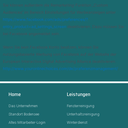
Sie können außerdem die Remarketing-Funktion „Custom
Audiences“ im Bereich Einstellungen für Werbeanzeigen unter
https://www.facebook.com/ads/preferences/?
entry_product=ad_settings_screen
deaktivieren. Dazu müssen Sie
bei Facebook angemeldet sein.
Wenn Sie kein Facebook Konto besitzen, können Sie
nutzungsbasierte Werbung von Facebook auf der Website der
European Interactive Digital Advertising Alliance deaktivieren:
http://www.youronlinechoices.com/de/praferenzmanagement/
.
Home
Leistungen
Das Unternehmen
Fensterreinigung
Standort Bodensee
Unterhaltsreinigung
Altes Mitarbeiter-Login
Winterdienst