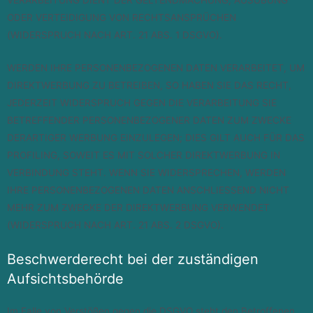
VERARBEITUNG DIENT DER GELTENDMACHUNG, AUSÜBUNG
ODER VERTEIDIGUNG VON RECHTSANSPRÜCHEN
(WIDERSPRUCH NACH ART. 21 ABS. 1 DSGVO).
WERDEN IHRE PERSONENBEZOGENEN DATEN VERARBEITET, UM
DIREKTWERBUNG ZU BETREIBEN, SO HABEN SIE DAS RECHT,
JEDERZEIT WIDERSPRUCH GEGEN DIE VERARBEITUNG SIE
BETREFFENDER PERSONENBEZOGENER DATEN ZUM ZWECKE
DERARTIGER WERBUNG EINZULEGEN; DIES GILT AUCH FÜR DAS
PROFILING, SOWEIT ES MIT SOLCHER DIREKTWERBUNG IN
VERBINDUNG STEHT. WENN SIE WIDERSPRECHEN, WERDEN
IHRE PERSONENBEZOGENEN DATEN ANSCHLIESSEND NICHT
MEHR ZUM ZWECKE DER DIREKTWERBUNG VERWENDET
(WIDERSPRUCH NACH ART. 21 ABS. 2 DSGVO).
Beschwerde­recht bei der zuständigen
Aufsichts­behörde
Im Falle von Verstößen gegen die DSGVO steht den Betroffenen