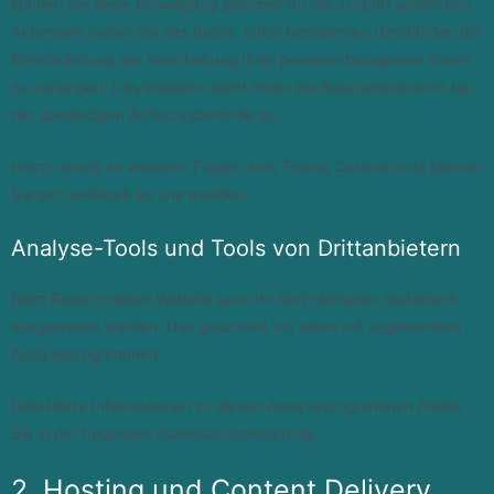
können Sie diese Einwilligung jederzeit für die Zukunft widerrufen.
Außerdem haben Sie das Recht, unter bestimmten Umständen die
Einschränkung der Verarbeitung Ihrer personenbezogenen Daten
zu verlangen. Des Weiteren steht Ihnen ein Beschwerderecht bei
der zuständigen Aufsichtsbehörde zu.
Hierzu sowie zu weiteren Fragen zum Thema Datenschutz können
Sie sich jederzeit an uns wenden.
Analyse-Tools und Tools von Dritt­anbietern
Beim Besuch dieser Website kann Ihr Surf-Verhalten statistisch
ausgewertet werden. Das geschieht vor allem mit sogenannten
Analyseprogrammen.
Detaillierte Informationen zu diesen Analyseprogrammen finden
Sie in der folgenden Datenschutzerklärung.
2. Hosting und Content Delivery