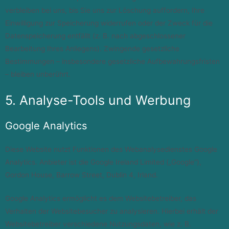
verbleiben bei uns, bis Sie uns zur Löschung auffordern, Ihre
Einwilligung zur Speicherung widerrufen oder der Zweck für die
Datenspeicherung entfällt (z. B. nach abgeschlossener
Bearbeitung Ihres Anliegens). Zwingende gesetzliche
Bestimmungen – insbesondere gesetzliche Aufbewahrungsfristen
– bleiben unberührt.
5. Analyse-Tools und Werbung
Google Analytics
Diese Website nutzt Funktionen des Webanalysedienstes Google
Analytics. Anbieter ist die Google Ireland Limited („Google“),
Gordon House, Barrow Street, Dublin 4, Irland.
Google Analytics ermöglicht es dem Websitebetreiber, das
Verhalten der Websitebesucher zu analysieren. Hierbei erhält der
Websitebetreiber verschiedene Nutzungsdaten, wie z. B.