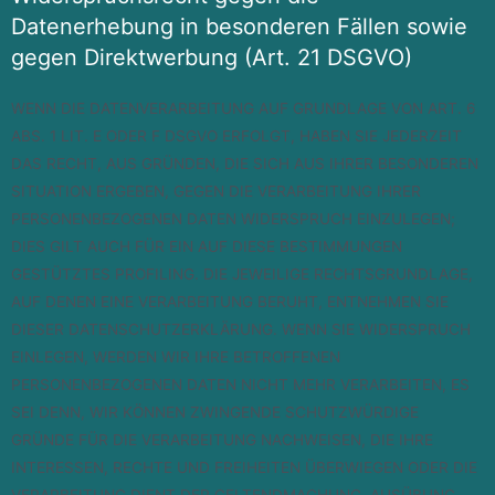
Datenerhebung in besonderen Fällen sowie
gegen Direktwerbung (Art. 21 DSGVO)
WENN DIE DATENVERARBEITUNG AUF GRUNDLAGE VON ART. 6
ABS. 1 LIT. E ODER F DSGVO ERFOLGT, HABEN SIE JEDERZEIT
DAS RECHT, AUS GRÜNDEN, DIE SICH AUS IHRER BESONDEREN
SITUATION ERGEBEN, GEGEN DIE VERARBEITUNG IHRER
PERSONENBEZOGENEN DATEN WIDERSPRUCH EINZULEGEN;
DIES GILT AUCH FÜR EIN AUF DIESE BESTIMMUNGEN
GESTÜTZTES PROFILING. DIE JEWEILIGE RECHTSGRUNDLAGE,
AUF DENEN EINE VERARBEITUNG BERUHT, ENTNEHMEN SIE
DIESER DATENSCHUTZERKLÄRUNG. WENN SIE WIDERSPRUCH
EINLEGEN, WERDEN WIR IHRE BETROFFENEN
PERSONENBEZOGENEN DATEN NICHT MEHR VERARBEITEN, ES
SEI DENN, WIR KÖNNEN ZWINGENDE SCHUTZWÜRDIGE
GRÜNDE FÜR DIE VERARBEITUNG NACHWEISEN, DIE IHRE
INTERESSEN, RECHTE UND FREIHEITEN ÜBERWIEGEN ODER DIE