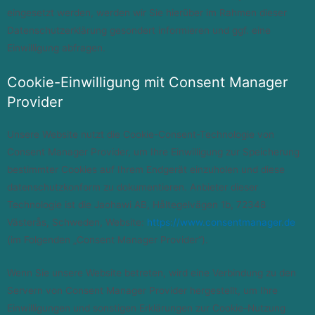
eingesetzt werden, werden wir Sie hierüber im Rahmen dieser
Datenschutzerklärung gesondert informieren und ggf. eine
Einwilligung abfragen.
Cookie-Einwilligung mit Consent Manager
Provider
Unsere Website nutzt die Cookie-Consent-Technologie von
Consent Manager Provider, um Ihre Einwilligung zur Speicherung
bestimmter Cookies auf Ihrem Endgerät einzuholen und diese
datenschutzkonform zu dokumentieren. Anbieter dieser
Technologie ist die Jaohawi AB, Håltegelvägen 1b, 72348
Västerås, Schweden, Website:
https://www.consentmanager.de
(im Folgenden „Consent Manager Provider“).
Wenn Sie unsere Website betreten, wird eine Verbindung zu den
Servern von Consent Manager Provider hergestellt, um Ihre
Einwilligungen und sonstigen Erklärungen zur Cookie-Nutzung