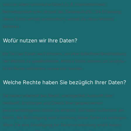
sind vor allem technische Daten (z. B. Internetbrowser,
Betriebssystem oder Uhrzeit des Seitenaufrufs). Die Erfassung
dieser Daten erfolgt automatisch, sobald Sie diese Website
betreten.
Wofür nutzen wir Ihre Daten?
Ein Teil der Daten wird erhoben, um eine fehlerfreie Bereitstellung
der Website zu gewährleisten. Andere Daten können zur Analyse
Ihres Nutzerverhaltens verwendet werden.
Welche Rechte haben Sie bezüglich Ihrer Daten?
Sie haben jederzeit das Recht, unentgeltlich Auskunft über
Herkunft, Empfänger und Zweck Ihrer gespeicherten
personenbezogenen Daten zu erhalten. Sie haben außerdem ein
Recht, die Berichtigung oder Löschung dieser Daten zu verlangen.
Wenn Sie eine Einwilligung zur Datenverarbeitung erteilt haben,