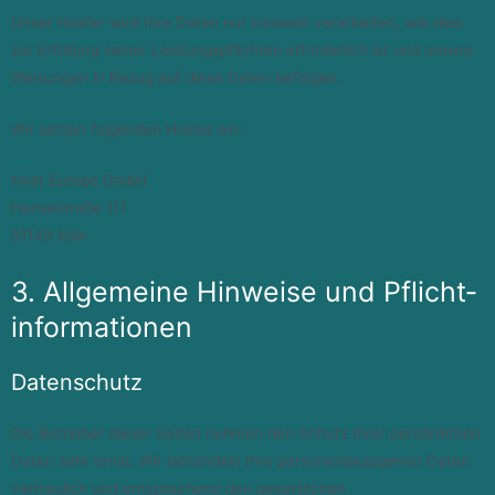
Unser Hoster wird Ihre Daten nur insoweit verarbeiten, wie dies
zur Erfüllung seiner Leistungspflichten erforderlich ist und unsere
Weisungen in Bezug auf diese Daten befolgen.
Wir setzen folgenden Hoster ein:
Host Europe GmbH
Hansestraße 111
51149 Köln
3. Allgemeine Hinweise und Pflicht­
informationen
Datenschutz
Die Betreiber dieser Seiten nehmen den Schutz Ihrer persönlichen
Daten sehr ernst. Wir behandeln Ihre personenbezogenen Daten
vertraulich und entsprechend den gesetzlichen