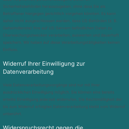
Sicherheitsbehörden herauszugeben, ohne dass Sie als
Betroffener hiergegen gerichtlich vorgehen könnten. Es kann
daher nicht ausgeschlossen werden, dass US-Behörden (z. B.
Geheimdienste) Ihre auf US-Servern befindlichen Daten zu
Überwachungszwecken verarbeiten, auswerten und dauerhaft
speichern. Wir haben auf diese Verarbeitungstätigkeiten keinen
Einfluss.
Widerruf Ihrer Einwilligung zur
Datenverarbeitung
Viele Datenverarbeitungsvorgänge sind nur mit Ihrer
ausdrücklichen Einwilligung möglich. Sie können eine bereits
erteilte Einwilligung jederzeit widerrufen. Die Rechtmäßigkeit der
bis zum Widerruf erfolgten Datenverarbeitung bleibt vom Widerruf
unberührt.
Widerspruchsrecht gegen die