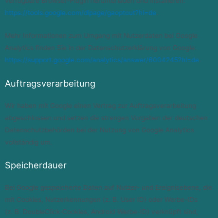
verfügbare Browser-Plugin herunterladen und installieren:
https://tools.google.com/dlpage/gaoptout?hl=de
.
Mehr Informationen zum Umgang mit Nutzerdaten bei Google
Analytics finden Sie in der Datenschutzerklärung von Google:
https://support.google.com/analytics/answer/6004245?hl=de
.
Auftragsverarbeitung
Wir haben mit Google einen Vertrag zur Auftragsverarbeitung
abgeschlossen und setzen die strengen Vorgaben der deutschen
Datenschutzbehörden bei der Nutzung von Google Analytics
vollständig um.
Speicherdauer
Bei Google gespeicherte Daten auf Nutzer- und Ereignisebene, die
mit Cookies, Nutzerkennungen (z. B. User ID) oder Werbe-IDs
(z. B. DoubleClick-Cookies, Android-Werbe-ID) verknüpft sind,