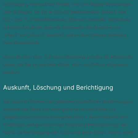
Übertragung vertraulicher Inhalte, wie zum Beispiel Bestellungen
oder Anfragen, die Sie an uns als Seitenbetreiber senden, eine
SSL- bzw. TLS-Verschlüsselung. Eine verschlüsselte Verbindung
erkennen Sie daran, dass die Adresszeile des Browsers von
„http://“ auf „https://“ wechselt und an dem Schloss-Symbol in
Ihrer Browserzeile.
Wenn die SSL- bzw. TLS-Verschlüsselung aktiviert ist, können die
Daten, die Sie an uns übermitteln, nicht von Dritten mitgelesen
werden.
Auskunft, Löschung und Berichtigung
Sie haben im Rahmen der geltenden gesetzlichen Bestimmungen
jederzeit das Recht auf unentgeltliche Auskunft über Ihre
gespeicherten personenbezogenen Daten, deren Herkunft und
Empfänger und den Zweck der Datenverarbeitung und ggf. ein
Recht auf Berichtigung oder Löschung dieser Daten. Hierzu sowie