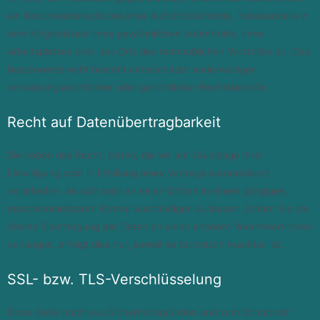
ein Beschwerderecht bei einer Aufsichtsbehörde, insbesondere in
dem Mitgliedstaat ihres gewöhnlichen Aufenthalts, ihres
Arbeitsplatzes oder des Orts des mutmaßlichen Verstoßes zu. Das
Beschwerderecht besteht unbeschadet anderweitiger
verwaltungsrechtlicher oder gerichtlicher Rechtsbehelfe.
Recht auf Daten­übertrag­barkeit
Sie haben das Recht, Daten, die wir auf Grundlage Ihrer
Einwilligung oder in Erfüllung eines Vertrags automatisiert
verarbeiten, an sich oder an einen Dritten in einem gängigen,
maschinenlesbaren Format aushändigen zu lassen. Sofern Sie die
direkte Übertragung der Daten an einen anderen Verantwortlichen
verlangen, erfolgt dies nur, soweit es technisch machbar ist.
SSL- bzw. TLS-Verschlüsselung
Diese Seite nutzt aus Sicherheitsgründen und zum Schutz der