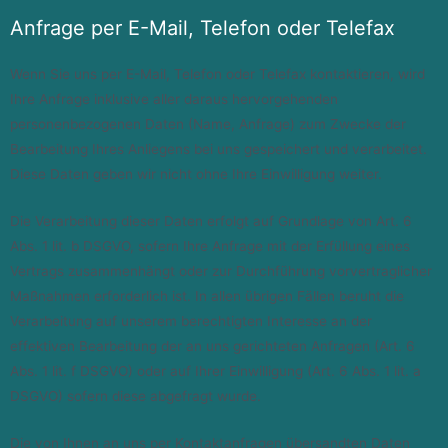
Anfrage per E-Mail, Telefon oder Telefax
Wenn Sie uns per E-Mail, Telefon oder Telefax kontaktieren, wird
Ihre Anfrage inklusive aller daraus hervorgehenden
personenbezogenen Daten (Name, Anfrage) zum Zwecke der
Bearbeitung Ihres Anliegens bei uns gespeichert und verarbeitet.
Diese Daten geben wir nicht ohne Ihre Einwilligung weiter.
Die Verarbeitung dieser Daten erfolgt auf Grundlage von Art. 6
Abs. 1 lit. b DSGVO, sofern Ihre Anfrage mit der Erfüllung eines
Vertrags zusammenhängt oder zur Durchführung vorvertraglicher
Maßnahmen erforderlich ist. In allen übrigen Fällen beruht die
Verarbeitung auf unserem berechtigten Interesse an der
effektiven Bearbeitung der an uns gerichteten Anfragen (Art. 6
Abs. 1 lit. f DSGVO) oder auf Ihrer Einwilligung (Art. 6 Abs. 1 lit. a
DSGVO) sofern diese abgefragt wurde.
Die von Ihnen an uns per Kontaktanfragen übersandten Daten