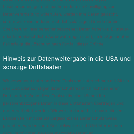
Löschersuchen geltend machen oder eine Einwilligung zur
Datenverarbeitung widerrufen, werden Ihre Daten gelöscht,
sofern wir keine anderen rechtlich zulässigen Gründe für die
Speicherung Ihrer personenbezogenen Daten haben (z. B. steuer-
oder handelsrechtliche Aufbewahrungsfristen); im letztgenannten
Fall erfolgt die Löschung nach Fortfall dieser Gründe.
Hinweis zur Datenweitergabe in die USA und
sonstige Drittstaaten
Wir verwenden unter anderem Tools von Unternehmen mit Sitz in
den USA oder sonstigen datenschutzrechtlich nicht sicheren
Drittstaaten. Wenn diese Tools aktiv sind, können Ihre
personenbezogene Daten in diese Drittstaaten übertragen und
dort verarbeitet werden. Wir weisen darauf hin, dass in diesen
Ländern kein mit der EU vergleichbares Datenschutzniveau
garantiert werden kann. Beispielsweise sind US-Unternehmen
dazu verpflichtet, personenbezogene Daten an